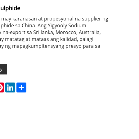
ulphide
 may karanasan at propesyonal na supplier ng
phide sa China. Ang Yigyooly Sodium
na-export sa Sri lanka, Morocco, Australia,
 ay matatag at mataas ang kalidad, palagi
ay ng mapagkumpitensyang presyo para sa
ry
atsApp
Pinterest
LinkedIn
Share