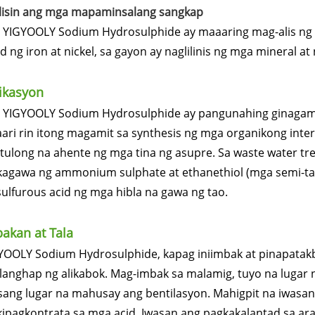
Alisin ang mga mapaminsalang sangkap
 YIGYOOLY Sodium Hydrosulphide ay maaaring mag-alis ng 
ad ng iron at nickel, sa gayon ay naglilinis ng mga mineral a
ikasyon
 YIGYOOLY Sodium Hydrosulphide ay pangunahing ginagamit
ari rin itong magamit sa synthesis ng mga organikong int
tulong na ahente ng mga tina ng asupre. Sa waste water tr
agawa ng ammonium sulphate at ethanethiol (mga semi-tapo
sulfurous acid ng mga hibla na gawa ng tao.
akan at Tala
YOOLY Sodium Hydrosulphide, kapag iniimbak at pinapatakbo
langhap ng alikabok. Mag-imbak sa malamig, tuyo na lugar n
isang lugar na mahusay ang bentilasyon. Mahigpit na iwasa
ipagkontrata sa mga acid. Iwasan ang pagkakalantad sa araw