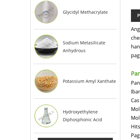
Glycidyl Methacrylate
P
Ang
che
Sodium Metasilicate
han
Anhydrous
pag
Pa
Potassium Amyl Xanthate
Pan
Iba
Cas
Mol
Hydroxyethylene
Mol
Diphosphonic Acid
Hit
Pag