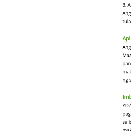
3. 
Ang
tul
Apl
Ang
Maa
pan
mak
ng 
Imb
YIG
pag
sa 
mak