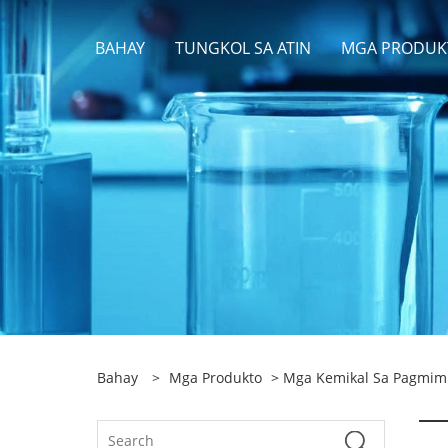
BAHAY
TUNGKOL SA ATIN
MGA PRODUK
Bahay
>
Mga Produkto
>
Mga Kemikal Sa Pagmim