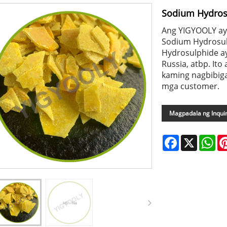
Sodium Hydros
Ang YIGYOOLY ay
Sodium Hydrosul
Hydrosulphide ay 
Russia, atbp. Ito
kaming nagbibig
mga customer.
Magpadala ng Inqui
Facebook
X
Wh