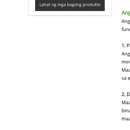
Lahat ng mga bagong produkto
Ang
Ang
fun
1. 
Ang
min
Maa
sa 
2. 
Maa
bin
maa