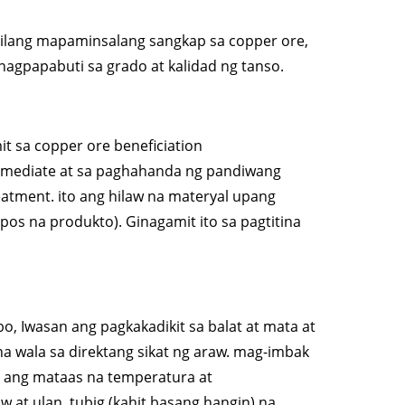
ilang mapaminsalang sangkap sa copper ore,
t nagpapabuti sa grado at kalidad ng tanso.
 sa copper ore beneficiation
ermediate at sa paghahanda ng pandiwang
eatment. ito ang hilaw na materyal upang
s na produkto). Ginagamit ito sa pagtitina
, Iwasan ang pagkakadikit sa balat at mata at
a wala sa direktang sikat ng araw. mag-imbak
n ang mataas na temperatura at
 at ulan, tubig (kahit basang hangin) na