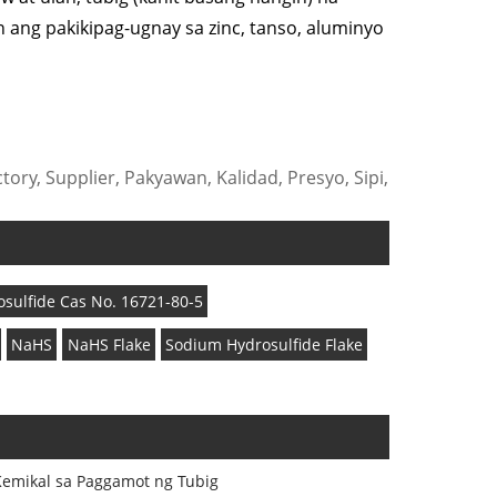
 ang pakikipag-ugnay sa zinc, tanso, aluminyo
ry, Supplier, Pakyawan, Kalidad, Presyo, Sipi,
sulfide Cas No. 16721-80-5
NaHS
NaHS Flake
Sodium Hydrosulfide Flake
emikal sa Paggamot ng Tubig