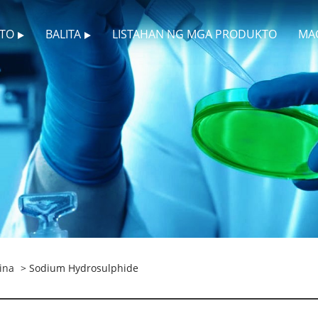
TO
BALITA
LISTAHAN NG MGA PRODUKTO
MA
ina
> Sodium Hydrosulphide