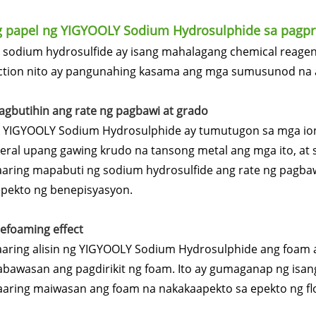
 papel ng YIGYOOLY Sodium Hydrosulphide sa pagpr
 sodium hydrosulfide ay isang mahalagang chemical reagent
ction nito ay pangunahing kasama ang mga sumusunod na 
Pagbutihin ang rate ng pagbawi at grado
 YIGYOOLY Sodium Hydrosulphide ay tumutugon sa mga ion
eral upang gawing krudo na tansong metal ang mga ito, at 
aring mapabuti ng sodium hydrosulfide ang rate ng pagbaw
epekto ng benepisyasyon.
Defoaming effect
aring alisin ng YIGYOOLY Sodium Hydrosulphide ang foam 
abawasan ang pagdirikit ng foam. Ito ay gumaganap ng isan
aring maiwasan ang foam na nakakaapekto sa epekto ng flo