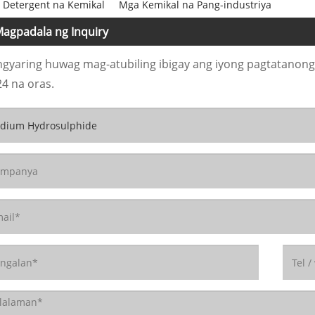
 Detergent na Kemikal
Mga Kemikal na Pang-industriya
agpadala ng Inquiry
gyaring huwag mag-atubiling ibigay ang iyong pagtatanong s
24 na oras.