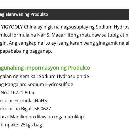
aglalarawan ng Produkto
 YIGYOOLY China ay higit na nagsusuplay ng Sodium Hydro
mical formula na NaHS. Maaari itong matunaw sa tubig at
gin. Ang sangkap na ito ay isang karaniwang ginagamit n
papababa ng pagganap.
ngunahing Impormasyon ng Produkto
galan ng Kemikal: Sodium Hydrosulphide
ng Pangalan: Sodium Hydrosulfide
 No.: 16721-80-5
ecular Formula: NaHS
ekular na Bigat: 56.0627
sura: Madilim na dilaw na mga natuklap
-iimpake: 25kgs bag