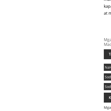
kap
at 
Mga
Mad
T
Na
Sod
Sod
K
Mga 