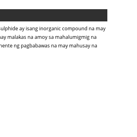
sulphide ay isang inorganic compound na may
 may malakas na amoy sa mahalumigmig na
a ahente ng pagbabawas na may mahusay na