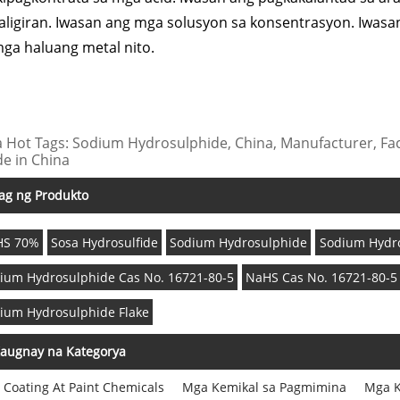
aligiran. Iwasan ang mga solusyon sa konsentrasyon. Iwasan
mga haluang metal nito.
 Hot Tags: Sodium Hydrosulphide, China, Manufacturer, Facto
e in China
ag ng Produkto
HS 70%
Sosa Hydrosulfide
Sodium Hydrosulphide
Sodium Hydro
ium Hydrosulphide Cas No. 16721-80-5
NaHS Cas No. 16721-80-5
ium Hydrosulphide Flake
augnay na Kategorya
Coating At Paint Chemicals
Mga Kemikal sa Pagmimina
Mga K